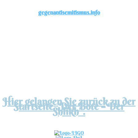
gegenantisemitismus.info
Hier entsteht ein Bildungsangebot zur Aufklärung
über Antisemitismus in der Zivilgesellschaft. Es wird
von der Liberalen Jüdischen Gemeinde Oldenburg e.
V. sowie dem Informationsblatt „Der Bote – Der
Shlikh” unterstützt. Das Projekt steht unter der
Schirmherrschaft der Union progressiver Juden in
Deutschland.
Die Seite wird bald verfügbar sein. Vielen Dank für
Ihre Geduld!
Hier gelangen Sie zurück zu der
Startseite „Der Bote – Der
Shlikh”.